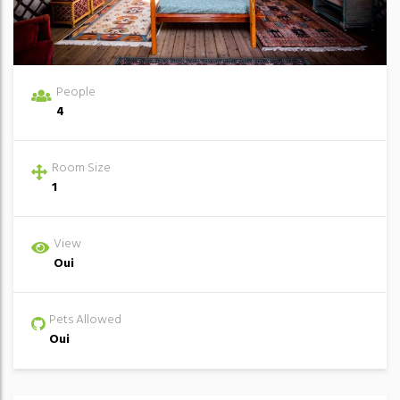
People
4
Room Size
1
View
Oui
Pets Allowed
Oui