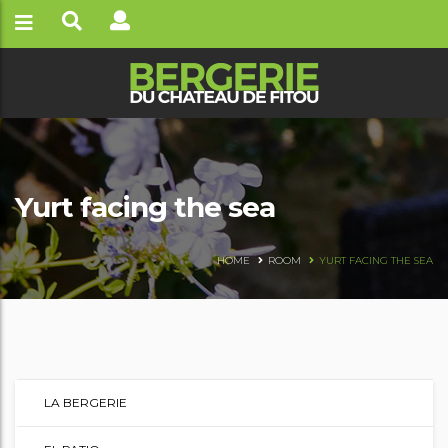
Yurt facing the sea
HOME
ROOM
YURT FACING THE SEA
LA BERGERIE