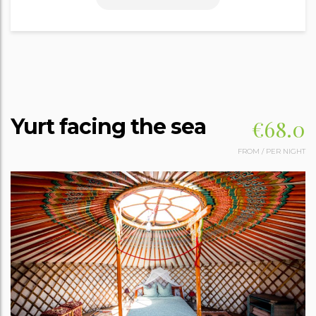
Yurt facing the sea
€68.0
FROM
/
PER NIGHT