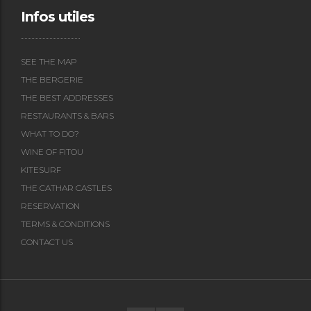
Infos utiles
SEE THE MAP
THE BERGERIE
THE BEST ADDRESSES
RESTAURANTS & BARS
WHAT TO DO?
WINE OF FITOU
KITESURF
THE CATHAR CASTLES
RESERVATION
TERMS & CONDITIONS
CONTACT US