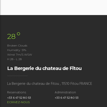
°
28
Broken Clouds
Humidity: 51%
Wind: 7m/s WSW
H 28 • L 28
La Bergerie du chateau de Fitou
La Bergerie du chateau de Fitou , 11510 Fitou FRANCE
Reservations
Administration
+33 6 47 52 80 53
+33 6 47 52 80 53
ECRIVEZ-NOUS