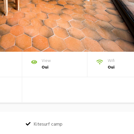
View
Wifi
Oui
Oui
:
Kitesurf camp