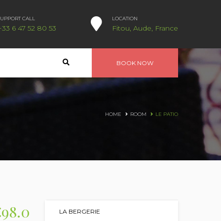
SUPPORT CALL
LOCATION
+33 6 47 52 80 53
Fitou, Aude, France
BOOK NOW
HOME
ROOM
LE PATIO
€98.0
LA BERGERIE