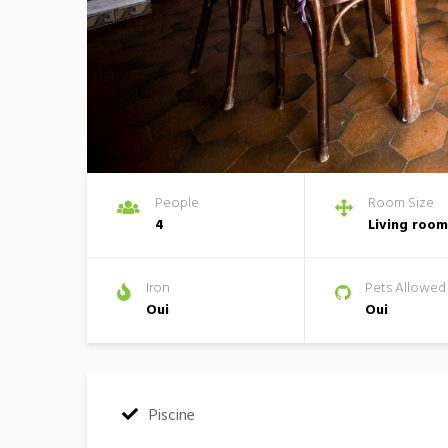
People
Room Size
4
Living room
Iron
Pets Allowed
Oui
Oui
:
Piscine